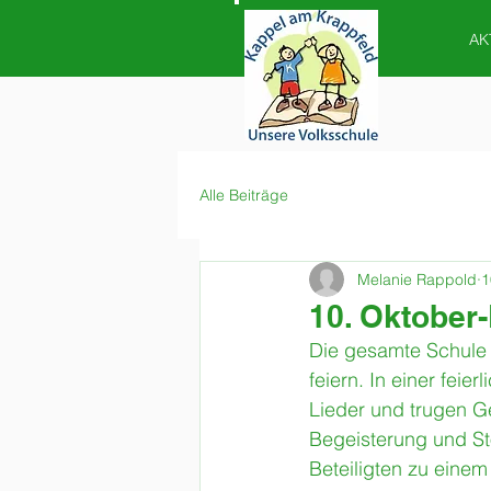
AK
Alle Beiträge
Melanie Rappold
1
10. Oktober-
Die gesamte Schule 
feiern. In einer fei
Lieder und trugen Ged
Begeisterung und Stol
Beteiligten zu ein