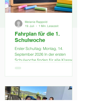
Melanie Rappold
19. Juli
1 Min. Lesezeit
Fahrplan für die 1.
Schulwoche
Erster Schultag: Montag, 14.
September 2026 In der ersten
Schulwoche finden für alle Klassen
täglich vier Unterrichtsstunden statt. Im
Anschluss fährt der Schulbus.
Ausnahme 1. Klasse: Am Montag
endet der Unterricht bereits nach zwei
Stunden. Zu dieser Zeit fährt kein
Schulbus. Frühbetreuung: ab Dienstag
– Anmeldungen sind in der ersten
Schulwoche möglich Ganztagsschule